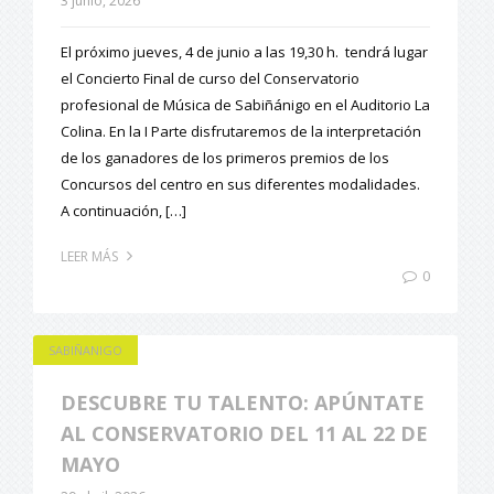
3 junio, 2026
El próximo jueves, 4 de junio a las 19,30 h. tendrá lugar
el Concierto Final de curso del Conservatorio
profesional de Música de Sabiñánigo en el Auditorio La
Colina. En la I Parte disfrutaremos de la interpretación
de los ganadores de los primeros premios de los
Concursos del centro en sus diferentes modalidades.
A continuación, […]
LEER MÁS
0
SABIÑANIGO
DESCUBRE TU TALENTO: APÚNTATE
AL CONSERVATORIO DEL 11 AL 22 DE
MAYO