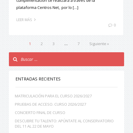
cumplimentación se realizará a través de la
plataforma Centros Net, por lo […]
LEER MÁS
0
1
2
3
…
7
Siguiente »
ENTRADAS RECIENTES
MATRICULACIÓN PARA EL CURSO 2026/2027
PRUEBAS DE ACCESO. CURSO 2026/2027
CONCIERTO FINAL DE CURSO
DESCUBRE TU TALENTO: APÚNTATE AL CONSERVATORIO
DEL 11 AL 22 DE MAYO