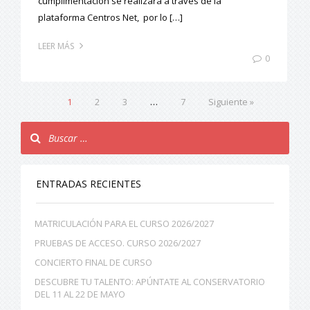
cumplimentación se realizará a través de la
plataforma Centros Net, por lo […]
LEER MÁS
0
1
2
3
…
7
Siguiente »
ENTRADAS RECIENTES
MATRICULACIÓN PARA EL CURSO 2026/2027
PRUEBAS DE ACCESO. CURSO 2026/2027
CONCIERTO FINAL DE CURSO
DESCUBRE TU TALENTO: APÚNTATE AL CONSERVATORIO
DEL 11 AL 22 DE MAYO