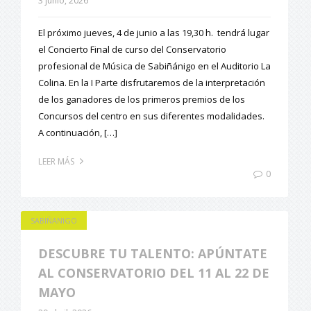
3 junio, 2026
El próximo jueves, 4 de junio a las 19,30 h. tendrá lugar
el Concierto Final de curso del Conservatorio
profesional de Música de Sabiñánigo en el Auditorio La
Colina. En la I Parte disfrutaremos de la interpretación
de los ganadores de los primeros premios de los
Concursos del centro en sus diferentes modalidades.
A continuación, […]
LEER MÁS
0
SABIÑANIGO
DESCUBRE TU TALENTO: APÚNTATE
AL CONSERVATORIO DEL 11 AL 22 DE
MAYO