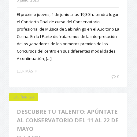
3 junio, 2026
El próximo jueves, 4 de junio a las 19,30 h. tendrá lugar
el Concierto Final de curso del Conservatorio
profesional de Música de Sabiñánigo en el Auditorio La
Colina. En la I Parte disfrutaremos de la interpretación
de los ganadores de los primeros premios de los
Concursos del centro en sus diferentes modalidades.
A continuación, […]
LEER MÁS
0
SABIÑANIGO
DESCUBRE TU TALENTO: APÚNTATE
AL CONSERVATORIO DEL 11 AL 22 DE
MAYO