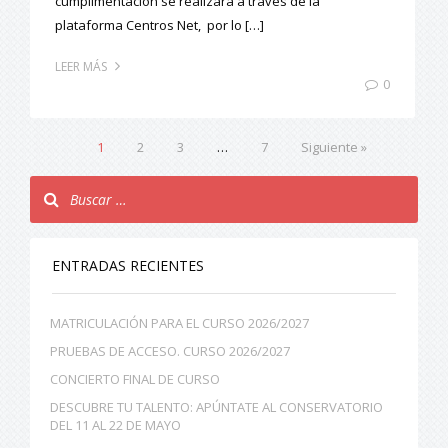
cumplimentación se realizará a través de la
plataforma Centros Net, por lo […]
LEER MÁS
0
1
2
3
…
7
Siguiente »
ENTRADAS RECIENTES
MATRICULACIÓN PARA EL CURSO 2026/2027
PRUEBAS DE ACCESO. CURSO 2026/2027
CONCIERTO FINAL DE CURSO
DESCUBRE TU TALENTO: APÚNTATE AL CONSERVATORIO
DEL 11 AL 22 DE MAYO