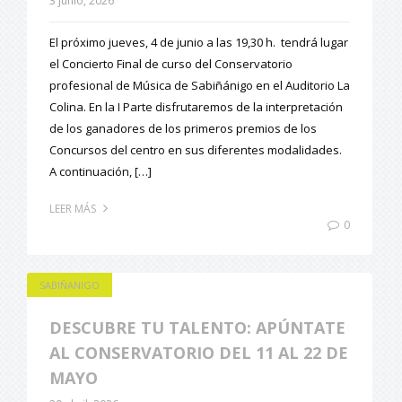
3 junio, 2026
El próximo jueves, 4 de junio a las 19,30 h. tendrá lugar
el Concierto Final de curso del Conservatorio
profesional de Música de Sabiñánigo en el Auditorio La
Colina. En la I Parte disfrutaremos de la interpretación
de los ganadores de los primeros premios de los
Concursos del centro en sus diferentes modalidades.
A continuación, […]
LEER MÁS
0
SABIÑANIGO
DESCUBRE TU TALENTO: APÚNTATE
AL CONSERVATORIO DEL 11 AL 22 DE
MAYO