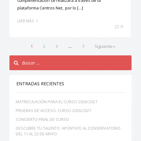
cumplimentación se realizará a través de la
plataforma Centros Net, por lo […]
LEER MÁS
0
1
2
3
…
7
Siguiente »
ENTRADAS RECIENTES
MATRICULACIÓN PARA EL CURSO 2026/2027
PRUEBAS DE ACCESO. CURSO 2026/2027
CONCIERTO FINAL DE CURSO
DESCUBRE TU TALENTO: APÚNTATE AL CONSERVATORIO
DEL 11 AL 22 DE MAYO