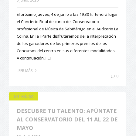
3 junio, 2026
El próximo jueves, 4 de junio a las 19,30 h. tendrá lugar
el Concierto Final de curso del Conservatorio
profesional de Música de Sabiñánigo en el Auditorio La
Colina. En la I Parte disfrutaremos de la interpretación
de los ganadores de los primeros premios de los
Concursos del centro en sus diferentes modalidades.
A continuación, […]
LEER MÁS
0
SABIÑANIGO
DESCUBRE TU TALENTO: APÚNTATE
AL CONSERVATORIO DEL 11 AL 22 DE
MAYO