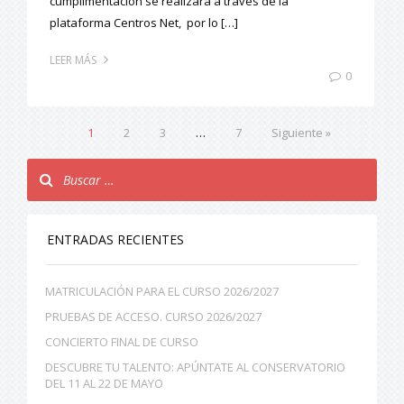
cumplimentación se realizará a través de la
plataforma Centros Net, por lo […]
LEER MÁS
0
1
2
3
…
7
Siguiente »
ENTRADAS RECIENTES
MATRICULACIÓN PARA EL CURSO 2026/2027
PRUEBAS DE ACCESO. CURSO 2026/2027
CONCIERTO FINAL DE CURSO
DESCUBRE TU TALENTO: APÚNTATE AL CONSERVATORIO
DEL 11 AL 22 DE MAYO