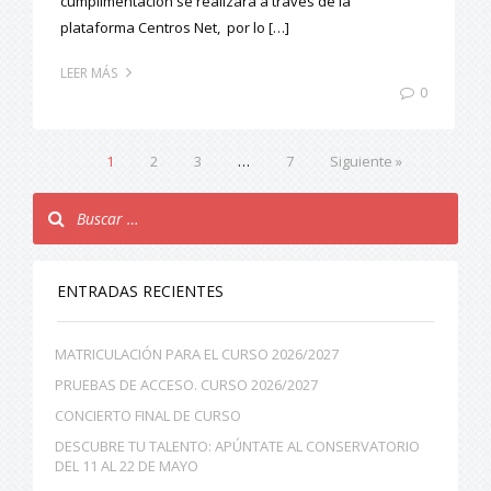
cumplimentación se realizará a través de la
plataforma Centros Net, por lo […]
LEER MÁS
0
1
2
3
…
7
Siguiente »
ENTRADAS RECIENTES
MATRICULACIÓN PARA EL CURSO 2026/2027
PRUEBAS DE ACCESO. CURSO 2026/2027
CONCIERTO FINAL DE CURSO
DESCUBRE TU TALENTO: APÚNTATE AL CONSERVATORIO
DEL 11 AL 22 DE MAYO