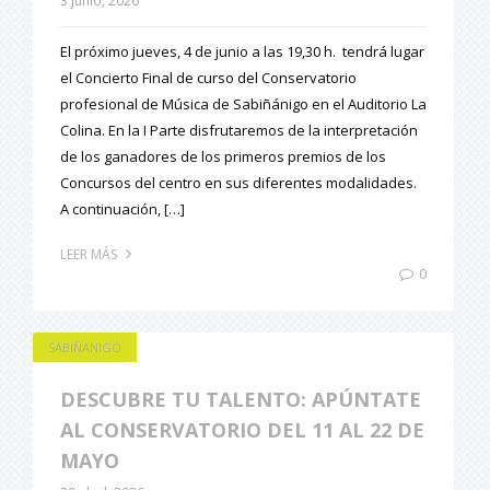
3 junio, 2026
El próximo jueves, 4 de junio a las 19,30 h. tendrá lugar
el Concierto Final de curso del Conservatorio
profesional de Música de Sabiñánigo en el Auditorio La
Colina. En la I Parte disfrutaremos de la interpretación
de los ganadores de los primeros premios de los
Concursos del centro en sus diferentes modalidades.
A continuación, […]
LEER MÁS
0
SABIÑANIGO
DESCUBRE TU TALENTO: APÚNTATE
AL CONSERVATORIO DEL 11 AL 22 DE
MAYO