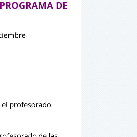
L PROGRAMA DE
ptiembre
á el profesorado
rofesorado de las