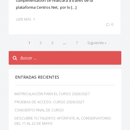
cumplimentación se realizará a través de la
plataforma Centros Net, por lo […]
LEER MÁS
0
1
2
3
…
7
Siguiente »
ENTRADAS RECIENTES
MATRICULACIÓN PARA EL CURSO 2026/2027
PRUEBAS DE ACCESO. CURSO 2026/2027
CONCIERTO FINAL DE CURSO
DESCUBRE TU TALENTO: APÚNTATE AL CONSERVATORIO
DEL 11 AL 22 DE MAYO