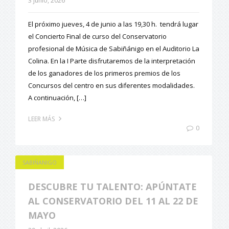
3 junio, 2026
El próximo jueves, 4 de junio a las 19,30 h. tendrá lugar
el Concierto Final de curso del Conservatorio
profesional de Música de Sabiñánigo en el Auditorio La
Colina. En la I Parte disfrutaremos de la interpretación
de los ganadores de los primeros premios de los
Concursos del centro en sus diferentes modalidades.
A continuación, […]
LEER MÁS
0
SABIÑANIGO
DESCUBRE TU TALENTO: APÚNTATE
AL CONSERVATORIO DEL 11 AL 22 DE
MAYO