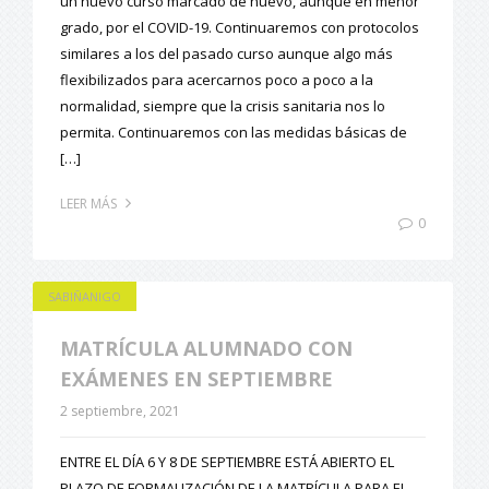
un nuevo curso marcado de nuevo, aunque en menor
grado, por el COVID-19. Continuaremos con protocolos
similares a los del pasado curso aunque algo más
flexibilizados para acercarnos poco a poco a la
normalidad, siempre que la crisis sanitaria nos lo
permita. Continuaremos con las medidas básicas de
[…]
LEER MÁS
0
SABIÑANIGO
MATRÍCULA ALUMNADO CON
EXÁMENES EN SEPTIEMBRE
2 septiembre, 2021
ENTRE EL DÍA 6 Y 8 DE SEPTIEMBRE ESTÁ ABIERTO EL
PLAZO DE FORMALIZACIÓN DE LA MATRÍCULA PARA EL