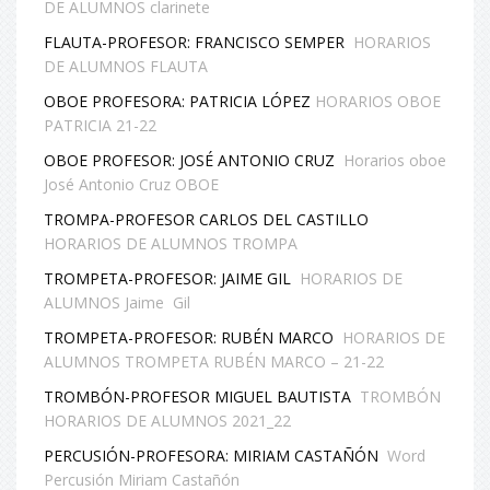
DE ALUMNOS clarinete
FLAUTA-PROFESOR: FRANCISCO SEMPER
HORARIOS
DE ALUMNOS FLAUTA
OBOE PROFESORA: PATRICIA LÓPEZ
HORARIOS OBOE
PATRICIA 21-22
OBOE PROFESOR: JOSÉ ANTONIO CRUZ
Horarios oboe
José Antonio Cruz OBOE
TROMPA-PROFESOR CARLOS DEL CASTILLO
HORARIOS DE ALUMNOS TROMPA
TROMPETA-PROFESOR: JAIME GIL
HORARIOS DE
ALUMNOS Jaime Gil
TROMPETA-PROFESOR: RUBÉN MARCO
HORARIOS DE
ALUMNOS TROMPETA RUBÉN MARCO – 21-22
TROMBÓN-PROFESOR MIGUEL BAUTISTA
TROMBÓN
HORARIOS DE ALUMNOS 2021_22
PERCUSIÓN-PROFESORA: MIRIAM CASTAÑÓN
Word
Percusión Miriam Castañón