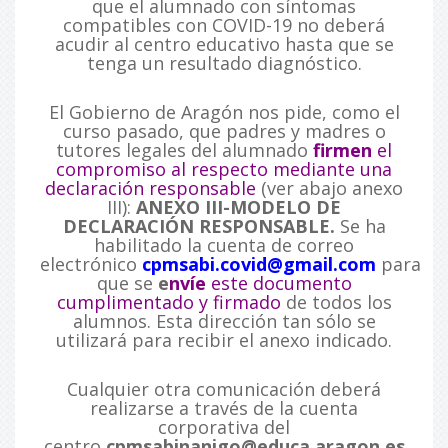
que el alumnado con síntomas
compatibles con COVID-19 no deberá
acudir al centro educativo hasta que se
tenga un resultado diagnóstico.
El Gobierno de Aragón nos pide, como el
curso pasado, que padres y madres o
tutores legales del alumnado
firmen
el
compromiso al respecto mediante una
declaración responsable
(ver abajo anexo
III):
ANEXO III-
MODELO DE
DECLARACIÓN RESPONSABLE.
Se ha
habilitado la cuenta de correo
electrónico
cpmsabi.covid@gmail.com
para
que se
e
nvíe
este documento
cumplimentado y firmado
de todos los
alumnos. Esta dirección tan sólo se
utilizará para recibir el anexo indicado.
Cualquier otra comunicación deberá
realizarse a través de la cuenta
corporativa del
centro
cpmsabinanigo@educa.aragon.es