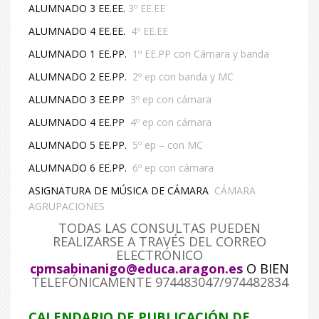
ALUMNADO 3 EE.EE.
3º EE.EE
ALUMNADO 4 EE.EE.
4º EE.EE
ALUMNADO 1 EE.PP.
1º EE.PP con Cámara y banda
ALUMNADO 2 EE.PP.
2º ep con banda y MC
ALUMNADO 3 EE.PP
3º ep con cámara
ALUMNADO 4 EE.PP
4º ep con cámara
ALUMNADO 5 EE.PP.
5º ep – con MC
ALUMNADO 6 EE.PP.
6º ep con cámara
ASIGNATURA DE MÚSICA DE CÁMARA
CÁMARA
AGRUPACIONES
TODAS LAS CONSULTAS PUEDEN
REALIZARSE A TRAVÉS DEL CORREO
ELECTRÓNICO
cpmsabinanigo@educa.aragon.es
O BIEN
TELEFÓNICAMENTE 974483047/974482834
CALENDARIO DE PUBLICACIÓN DE