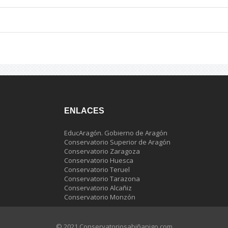
ENLACES
EducAragón. Gobierno de Aragón
Conservatorio Superior de Aragón
Conservatorio Zaragoza
Conservatorio Huesca
Conservatorio Teruel
Conservatorio Tarazona
Conservatorio Alcañiz
Conservatorio Monzón
© 2021 Conservatoriosabiñanigo.com