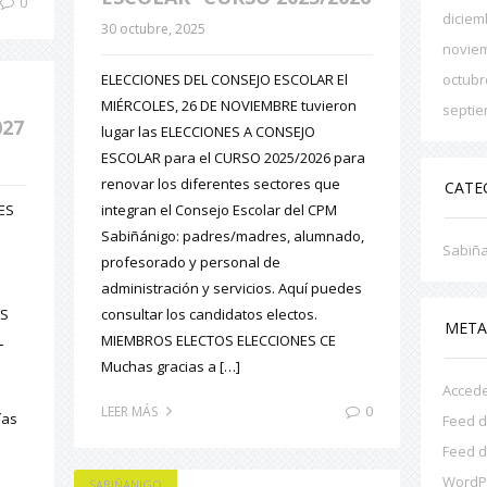
0
diciem
30 octubre, 2025
novie
ELECCIONES DEL CONSEJO ESCOLAR El
octubr
MIÉRCOLES, 26 DE NOVIEMBRE tuvieron
septie
027
lugar las ELECCIONES A CONSEJO
ESCOLAR para el CURSO 2025/2026 para
renovar los diferentes sectores que
CATE
ES
integran el Consejo Escolar del CPM
Sabiñánigo: padres/madres, alumnado,
Sabiñ
profesorado y personal de
administración y servicios. Aquí puedes
ES
consultar los candidatos electos.
MET
L
MIEMBROS ELECTOS ELECCIONES CE
Muchas gracias a […]
Acced
0
LEER MÁS
ías
Feed d
a
Feed d
WordP
SABIÑANIGO