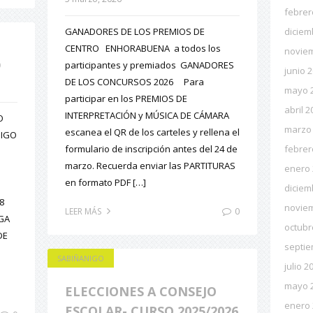
febrer
GANADORES DE LOS PREMIOS DE
diciem
CENTRO ENHORABUENA a todos los
novie
D
participantes y premiados GANADORES
junio 
DE LOS CONCURSOS 2026 Para
mayo 
participar en los PREMIOS DE
abril 2
INTERPRETACIÓN y MÚSICA DE CÁMARA
O
marzo
escanea el QR de los carteles y rellena el
NIGO
formulario de inscripción antes del 24 de
febrer
marzo. Recuerda enviar las PARTITURAS
enero
en formato PDF […]
diciem
8
novie
0
LEER MÁS
RGA
octubr
DE
septie
SABIÑANIGO
julio 2
mayo 
ELECCIONES A CONSEJO
enero
ESCOLAR- CURSO 2025/2026