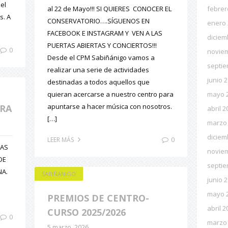
el
al 22 de Mayo!!! SI QUIERES CONOCER EL
febrer
s. A
CONSERVATORIO….SÍGUENOS EN
enero
FACEBOOK E INSTAGRAM Y VEN A LAS
diciem
PUERTAS ABIERTAS Y CONCIERTOS!!!
0
novie
Desde el CPM Sabiñánigo vamos a
septie
realizar una serie de actividades
junio 
destinadas a todos aquellos que
quieran acercarse a nuestro centro para
mayo 
apuntarse a hacer música con nosotros.
ERA
abril 2
[…]
marzo
diciem
0
LEER MÁS
LAS
novie
DE
septie
NA.
SABIÑANIGO
junio 
mayo 
PREMIOS DE CENTRO-
abril 2
CURSO 2025/2026
0
marzo
5 marzo, 2026