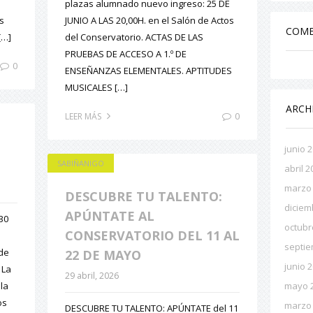
plazas alumnado nuevo ingreso: 25 DE
s
JUNIO A LAS 20,00H. en el Salón de Actos
COME
[…]
del Conservatorio. ACTAS DE LAS
PRUEBAS DE ACCESO A 1.º DE
0
ENSEÑANZAS ELEMENTALES. APTITUDES
MUSICALES […]
ARCH
0
LEER MÁS
junio 
SABIÑANIGO
abril 2
marzo
DESCUBRE TU TALENTO:
diciem
APÚNTATE AL
,30
octubr
CONSERVATORIO DEL 11 AL
septie
 de
22 DE MAYO
junio 
 La
29 abril, 2026
 la
mayo 
os
marzo
DESCUBRE TU TALENTO: APÚNTATE del 11