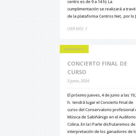
centro es de 9 a 14 h). La
cumplimentación se realizará a travé
de la plataforma Centros Net, por lo 
LEER MÁS
SABIÑANIGO
CONCIERTO FINAL DE
CURSO
3 junio, 2026
El próximo jueves, 4 de junio a las 19
h. tendrá lugar el Concierto Final de
curso del Conservatorio profesional
Música de Sabiñánigo en el Auditorio
Colina. En la I Parte disfrutaremos de
interpretación de los ganadores de l