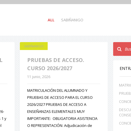
ALL
SABIÑANIGO
SABIÑANIGO
L
PRUEBAS DE ACCESO.
CURSO 2026/2027
ENTR
11 junio, 2026
MATRI
MATRICULACIÓN DEL ALUMNADO Y
PRUEB
PRUEBAS DE ACCESO PARA EL CURSO
CONCI
2026/2027 PRUEBAS DE ACCESO A
DESCU
26-
ENSEÑANZAS ELEMENTALES MUY
CONSE
 1 y
IMPORTANTE: OBLIGATORIA ASISTENCIA
CONCI
l
O REPRESENTACIÓN: Adjudicación de