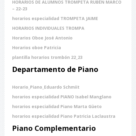
HORARIOS DE ALUMNOS TROMPETA RUBÉN MARCO
– 22-23
horarios especialidad TROMPETA JAIME
HORARIOS INDIVIDUALES TROMPA
Horarios Oboe José Antonio
Horarios oboe Patricia
plantilla horarios trombón 22_23
Departamento de Piano
Horario_Piano_Eduardo Schmiit
horarios especialidad PIANO Isabel Manglano
horarios especialidad Piano Marta Güeto
horarios especialidad Piano Patricia Laclaustra
Piano Complementario