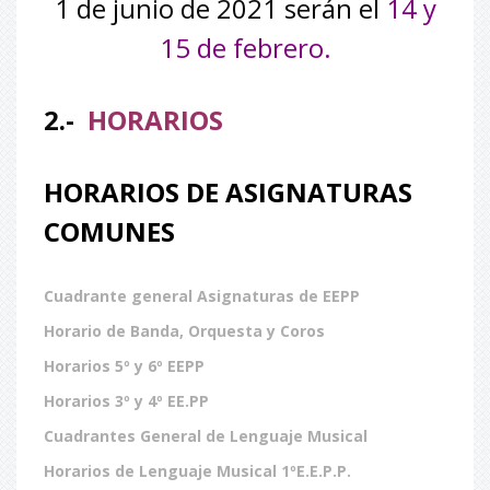
1 de junio de 2021 serán el
14 y
15 de febrero.
2.-
HORARIOS
HORARIOS DE ASIGNATURAS
COMUNES
Cuadrante general Asignaturas de EEPP
Horario de Banda, Orquesta y Coros
Horarios 5º y 6º EEPP
Horarios 3º y 4º EE.PP
Cuadrantes General de Lenguaje Musical
Horarios de Lenguaje Musical 1ºE.E.P.P.