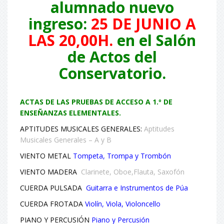
alumnado nuevo
ingreso:
25 DE JUNIO A
LAS 20,00H.
en el Salón
de Actos del
Conservatorio.
ACTAS DE LAS PRUEBAS DE ACCESO A 1.º DE
ENSEÑANZAS ELEMENTALES.
APTITUDES MUSICALES GENERALES:
Aptitudes
Musicales Generales – A y B
VIENTO METAL
Tompeta, Trompa y Trombón
VIENTO MADERA
Clarinete, Oboe,Flauta, Saxofón
CUERDA PULSADA
Guitarra e Instrumentos de Púa
CUERDA FROTADA
Violín, Viola, Violoncello
PIANO Y PERCUSIÓN
Piano y Percusión