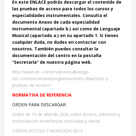
En este ENLACE podrás descargar el contenido de
las pruebas de acceso para todos los cursos y
especialidades instrumentales. Consulta el
documento Anexo de cada especialidad
instrumental (apartado b.) así como de Lenguaje
Musical (apartado a.) en su apartado 1. Si tienes
cualquier duda, no dudes en contactar con
nosotros. También puedes consultar la
documentación del centro en la pestaña
“Secretaría” de nuestra página web.
http://www.xn--conservatoriosabianigo-
0ec.com/secretaria/programaciones-didacticas-y-
pruebas-de-acceso/
NORMATIVA DE REFERENCIA
ORDEN PARA DESCARGAR:
Orden de 15 de abril de 2026 sobre acceso, admisión y
matriculación enseñanzas musicales y danza
ORDEN ACCESO Y ADMISIÓN-2013